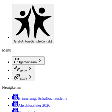
Graf-Anton-Schule
Kontakt
Menü
gemeinsam
aktiv
stark
Neuigkeiten
Erinnerung: Schulbuchausleihe
Abschlussfeier 2026